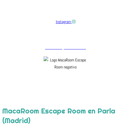
¡Síguenos en
Instagram
!
Instagram
Copyright
© 2025 |
Aviso Legal
|
Política de privacidad
|
Política de cookies
|
Términos y condiciones
MacaRoom Escape Room en Parla
(Madrid)