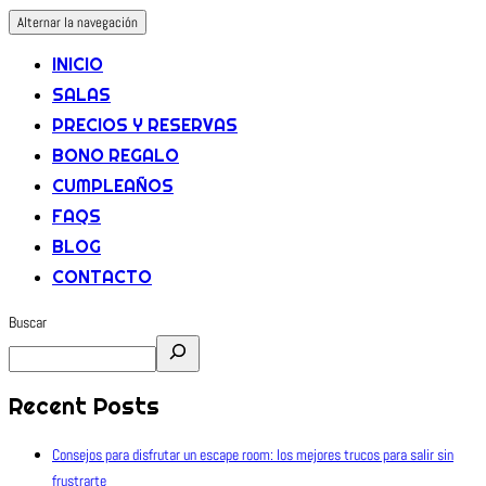
Alternar la navegación
INICIO
SALAS
PRECIOS Y RESERVAS
BONO REGALO
CUMPLEAÑOS
FAQS
BLOG
CONTACTO
Buscar
Recent Posts
Consejos para disfrutar un escape room: los mejores trucos para salir sin
frustrarte