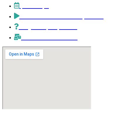
¡Reserva ya!
Salas de MacaRoom Escape Room
Preguntas y respuestas
Contacta con nosotros
Calle prol. Cuenca, 11