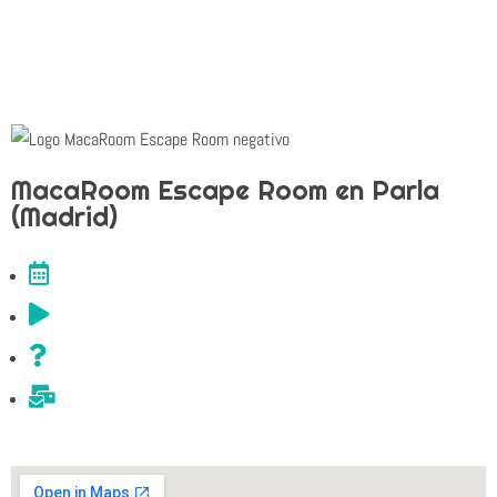
Copyright
© 2025 |
Aviso Legal
|
Política de privacidad
|
Política de cookies
|
Términos y condiciones
MacaRoom Escape Room en Parla
(Madrid)
¡Reserva ya!
Salas de MacaRoom Escape Room
Preguntas y respuestas
Contacta con nosotros