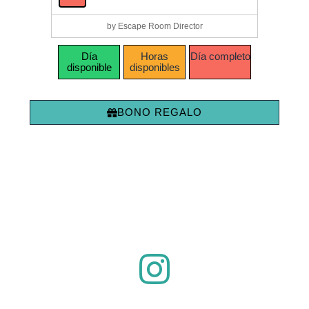
by Escape Room Director
Día
Horas
Día completo
disponible
disponibles
BONO REGALO
¡Síguenos en
Instagram
!